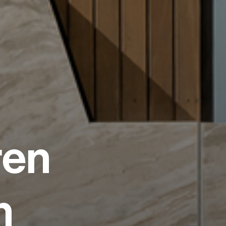
ren
n