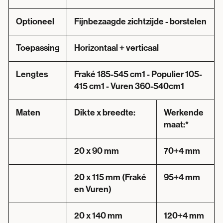
Optioneel
Fijnbezaagde zichtzijde - borstelen
Toepassing
Horizontaal + verticaal
Lengtes
Fraké 185-545 cm1 - Populier 105-
415 cm1 - Vuren 360-540cm1
Maten
Dikte x breedte:
Werkende
maat:*
20 x 90 mm
70+4 mm
20 x 115 mm (Fraké
95+4 mm
en Vuren)
20 x 140 mm
120+4 mm