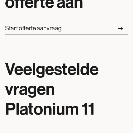
offerte aan
arrow_right_alt
Start offerte aanvraag
Veelgestelde
vragen
Platonium 11