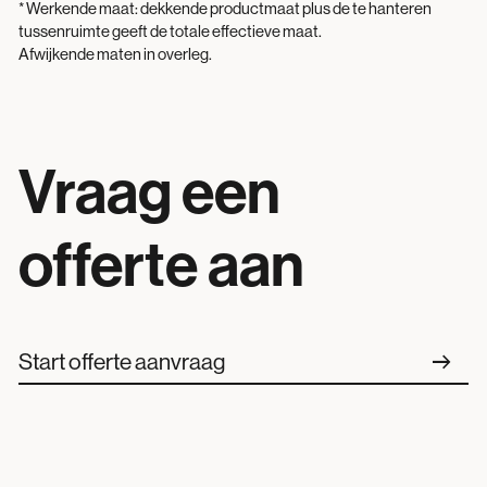
* Werkende maat: dekkende productmaat plus de te hanteren
tussenruimte geeft de totale effectieve maat.
Afwijkende maten in overleg.
Vraag een
offerte aan
arrow_right_alt
Start offerte aanvraag