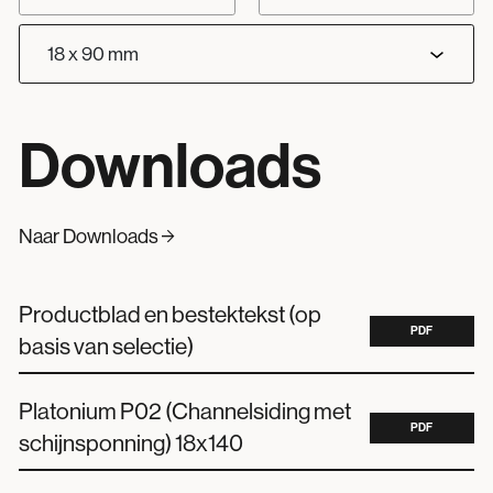
Downloads
arrow_forward
Naar Downloads
Productblad en bestektekst (op
PDF
basis van selectie)
Platonium P02 (Channelsiding met
PDF
schijnsponning) 18x140