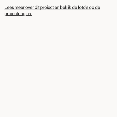
Lees meer over dit project en bekijk de foto's op de
projectpagina.
Platowood voegt waarde toe aan hout. Door
een uniek proces met alleen warmte en water
verduurzamen wij snelgroeiende houtsoorten
die van nature een korte levensduur hebben.
Voor binnen- en buitentoepassingen in ieder
klimaat.