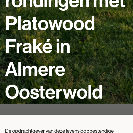
rondingen met
Platowood
Fraké in
Almere
Oosterwold
De opdrachtgever van deze levensloopbestendige